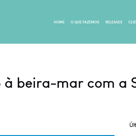
HOME
O QUE FAZEMOS
RELEASES
CLI
 à beira-mar com a S
Úl