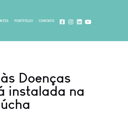
ENTES
PORTFÓLIO
CONTATO
 às Doenças
á instalada na
aúcha