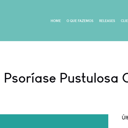
HOME
O QUE FAZEMOS
RELEASES
CLI
– Psoríase Pustulosa
Úl