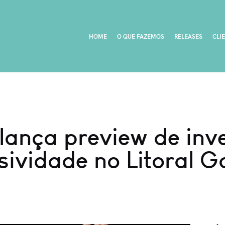
HOME
O QUE FAZEMOS
RELEASES
CLI
s lança preview de in
sividade no Litoral 