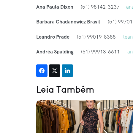
Ana Paula Dixon
— (51) 98142-3237 —
an
Barbara Chadanowicz Brasil
— (51) 9970
Leandro Prade
— (51) 99019-8388 —
lea
Andréa Spalding
— (51) 99913-6611 —
an
Leia Também