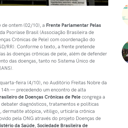
e de ontem (02/10), a
Frente Parlamentar Pelas
 da Psoríase Brasil
(Associação Brasileira de
enças Crônicas de Pele)
com coordenação do
D/RR). Conforme o texto, a frente pretende
adas às doenças crônicas de pele, além de defender
ento das doenças, tanto no Sistema Único de
(ANS).
uarta-feira (4/10), no Auditório Freitas Nobre da
 14h — precedendo um encontro de alta
rasileiro de Doenças Crônicas de Pele
congrega a
debater diagnósticos, tratamentos e políticas
dermatite atópica, vitiligo, urticária crônica
movido pela ONG através do projeto Doenças de
istério da Saúde
,
Sociedade
Brasileira
de